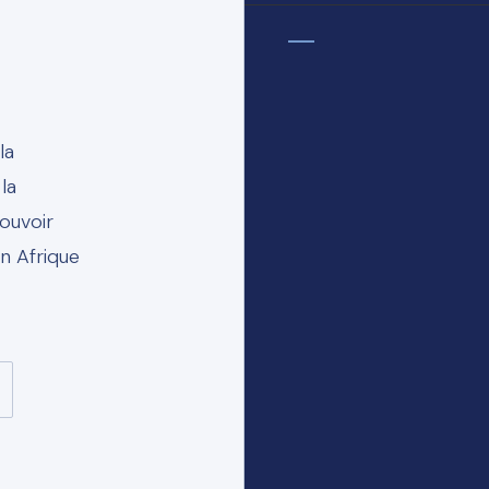
la
la
ouvoir
n Afrique